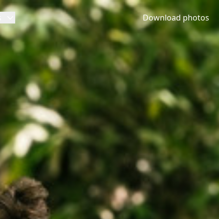
s
Download photos