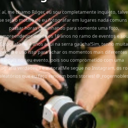
E aí, me chamo Róger, eu sou completamente inquieto, talve
se seja o motivo de eu fotografar em lugares nada comuns
passar horas caminhando para somente uma foto,
empreendedor desde os 16 anos no ramo de eventos e so
fotógrafo há 4 anos aqui na serra gaúcha!Sim, tenho muita
nergia e uso isso para achar os momentos mais diferentes
legais no seu evento, pois sou comprometido com uma
tografia verdadeira e autoral!Me segue no Instagram, os ro
aleatórios que eu faço rendem bons stories! @_rogernoble