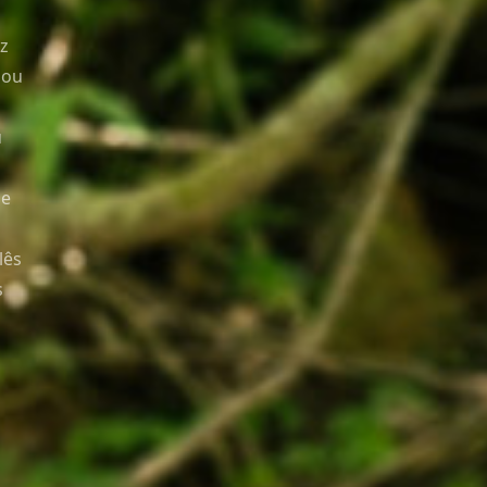
z
 ou
u
 e
lês
s