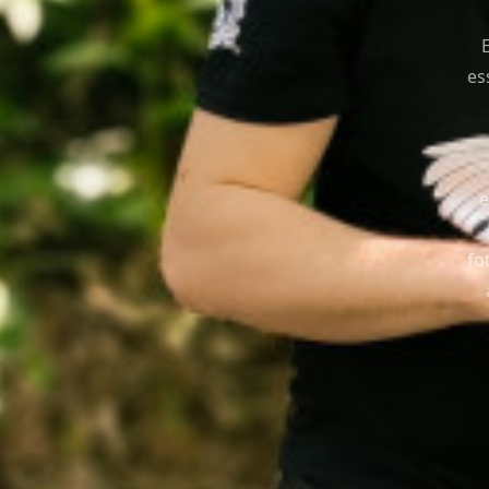
es
e
fo